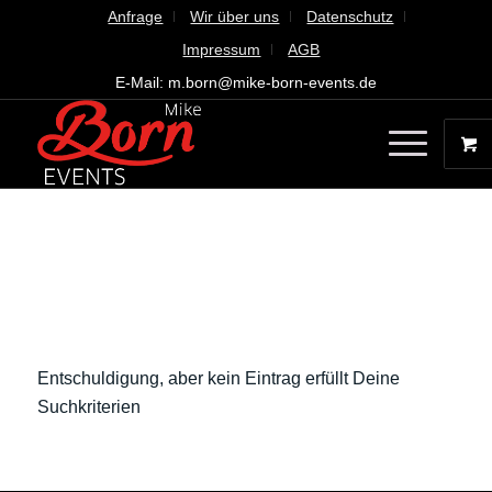
Anfrage
Wir über uns
Datenschutz
Impressum
AGB
E-Mail: m.born@mike-born-events.de
Es konnte leider nichts
gefunden werden
Entschuldigung, aber kein Eintrag erfüllt Deine
Suchkriterien